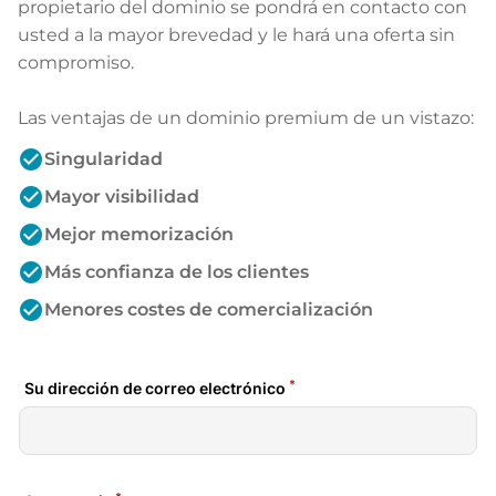
propietario del dominio se pondrá en contacto con
usted a la mayor brevedad y le hará una oferta sin
compromiso.
Las ventajas de un dominio premium de un vistazo:
check_circle
Singularidad
check_circle
Mayor visibilidad
check_circle
Mejor memorización
check_circle
Más confianza de los clientes
check_circle
Menores costes de comercialización