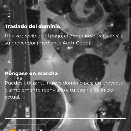
3
Traslado del dominio
Una vez recibido el pago, el dominio se transferirá a
su proveedor (mediante Auth-Code).
4
Póngase en marcha
Puedes utilizar tu nuevo dominio para un proyecto
o simplemente reenviarlo a tu página de inicio
actual.
Español